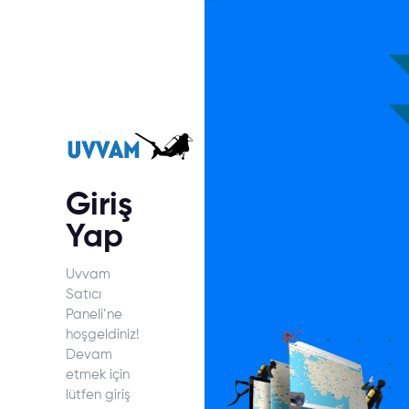
Giriş
Yap
Uvvam
Satıcı
Paneli’ne
hoşgeldiniz!
Devam
etmek için
lütfen giriş